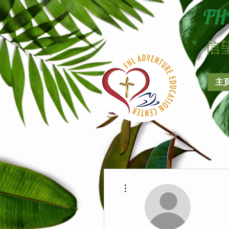
FH
​
主
更多動作