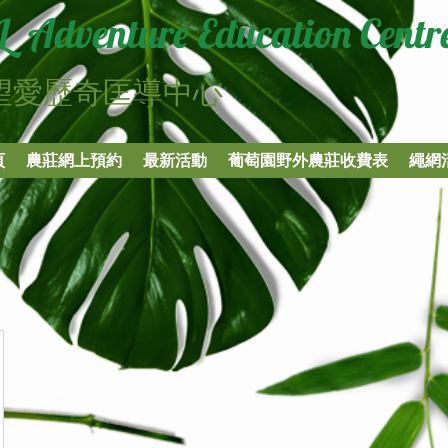
L Adventure Education Centr
信望愛歷奇匡導中心
頁
農莊網上預約
最新活動
葡萄園野外農莊收費表
繩網