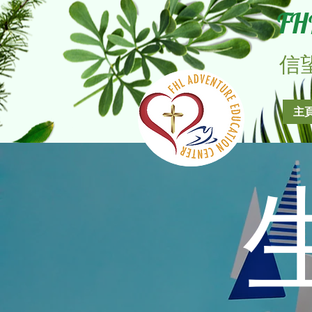
FH
​
主