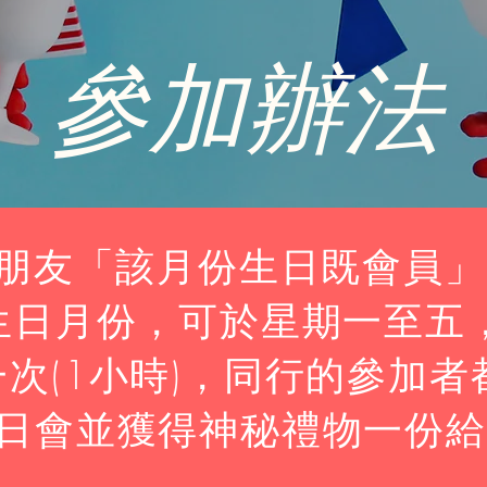
​參加辦法
朋友「該月份生日既會員」，於
生日月份，可於星期一至五
次(1小時)，同行的參加
日會並獲得神秘禮物一份給