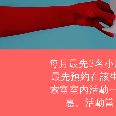
每月最先3名小
最先預約在該
索室室內活動一
惠。活動當