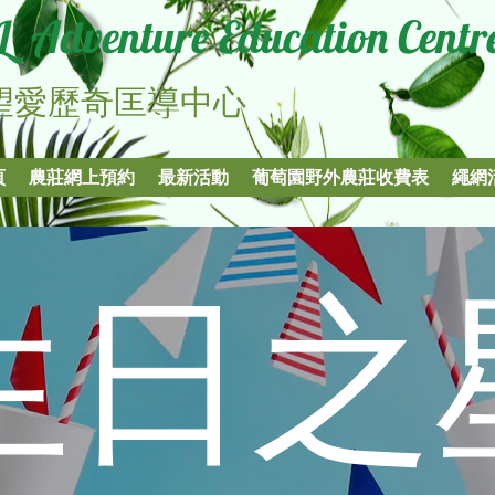
L Adventure Education Centr
信望愛歷奇匡導中心
頁
農莊網上預約
最新活動
葡萄園野外農莊收費表
繩網
​生日之